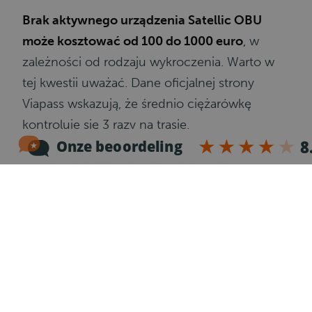
Brak aktywnego urządzenia Satellic OBU
może kosztować od 100 do 1000 euro
,
w
zależności od rodzaju wykroczenia. Warto w
tej kwestii uważać. Dane oficjalnej strony
Viapass wskazują, że średnio ciężarówkę
kontroluje się 3 razy na trasie.
Dokładne stawki kar i belgijskie przepisy
dotyczące opłat poznasz
tutaj:
https://www.viapass.be/en/faqs-and-
resources/faqs/#how-much-are-the-fines
Stawka za przejazdy drogami
płatnymi