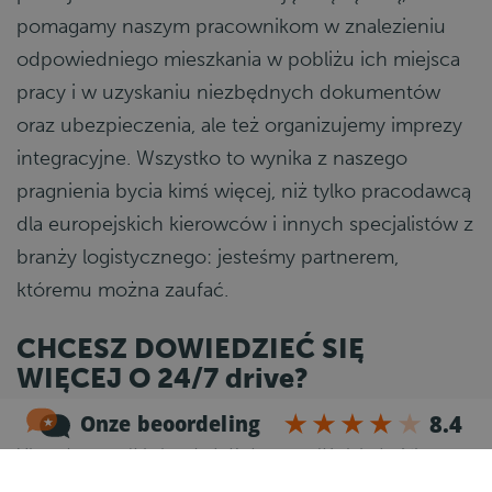
pomagamy naszym pracownikom w znalezieniu
odpowiedniego mieszkania w pobliżu ich miejsca
pracy i w uzyskaniu niezbędnych dokumentów
oraz ubezpieczenia, ale też organizujemy imprezy
integracyjne. Wszystko to wynika z naszego
pragnienia bycia kimś więcej, niż tylko pracodawcą
dla europejskich kierowców i innych specjalistów z
branży logistycznego: jesteśmy partnerem,
któremu można zaufać.
CHCESZ DOWIEDZIEĆ SIĘ
WIĘCEJ O 24/7 drive?
Jesteśmy obecni w całej Europie, w Son,
Vlaardingen (Holandia), Katowice (Polska) i Cluj-
Napoca (Rumunia).Chcesz uzyskać więcej