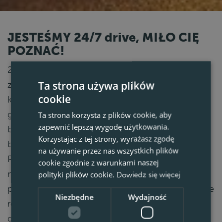
JESTEŚMY 24/7 drive, MIŁO CIĘ
POZNAĆ!
24/7 drive to ambitna i profesjonalna firma
Ta strona używa plików
zajmująca się długoterminowym zatrudnieniem,
cookie
która swoje korzenie ma w Holandii. Skupiamy się
głównie na kierowcach i innych specjalistach z
Ta strona korzysta z plików cookie, aby
zapewnić lepszą wygodę użytkowania.
branży logistycznej z całej Europy. Posiadamy
Korzystając z tej strony, wyrażasz zgodę
biura rekrutacyjne w Polsce, Rumunii i na Litwie.
na używanie przez nas wszystkich plików
Robimy to już od wielu lat i w tym czasie udało
cookie zgodnie z warunkami naszej
nam się zbudować i utrzymać szeroką sieć
polityki plików cookie.
Dowiedz się więcej
profesjonalistów w całej Europie. Oddział w Polsce
Niezbędne
Wydajność
rekrutuje pracowników na rynek zachodni,
głównie do pracy w Holandii, ale rozwija również