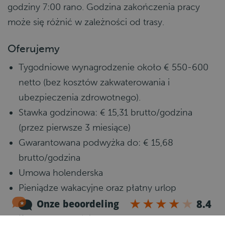
godziny 7:00 rano. Godzina zakończenia pracy
może się różnić w zależności od trasy.
Oferujemy
Tygodniowe wynagrodzenie około € 550-600
netto (bez kosztów zakwaterowania i
ubezpieczenia zdrowotnego).
Stawka godzinowa: € 15,31 brutto/godzina
(przez pierwsze 3 miesiące)
Gwarantowana podwyżka do: € 15,68
brutto/godzina
Umowa holenderska
Pieniądze wakacyjne oraz płatny urlop
Ubezpieczenie zdrowotne
Program emerytalny