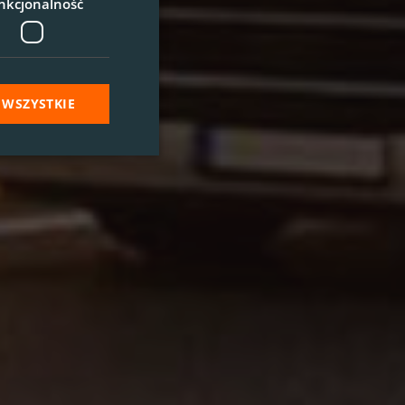
nkcjonalność
 WSZYSTKIE