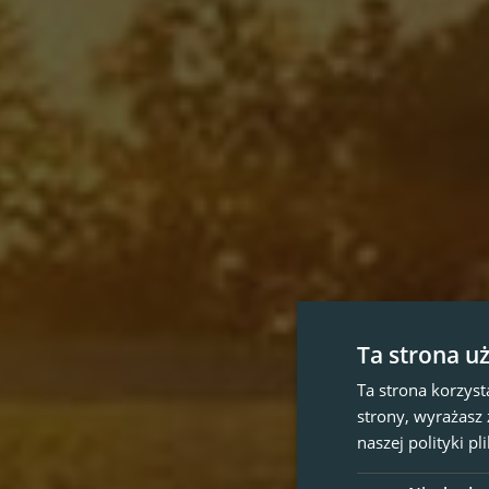
Ta strona u
Ta strona korzyst
strony, wyrażasz
naszej polityki p