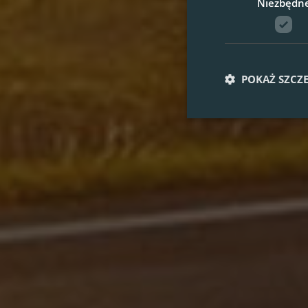
Niezbędn
POKAŻ SZCZ