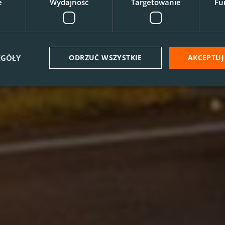
e
Wydajność
Targetowanie
Fu
EGÓŁY
ODRZUĆ WSZYSTKIE
AKCEPTUJ