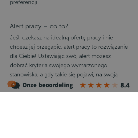
preferencji.
Alert pracy – co to?
Jeśli czekasz na idealną ofertę pracy i nie
chcesz jej przegapić, alert pracy to rozwiązanie
dla Ciebie! Ustawiając swój alert możesz
dobrać kryteria swojego wymarzonego
stanowiska, a gdy takie się pojawi, na swoją
skrzynkę mailową dostaniesz powiadomienie.
Dzięki tej opcji, nie ominie Cię żadna oferta,
którą możesz być zainteresowany. Alert pracy
pozwala Ci również skupić się tylko na
aplikowaniu, nie na przeglądaniu ofert.
Wypełnij swój alert pracy tutaj: