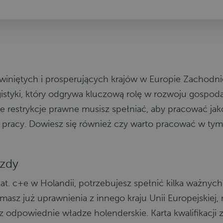
zwiniętych i prosperujących krajów w Europie Zachodni
istyki, który odgrywa kluczową rolę w rozwoju gospodar
akie restrykcje prawne musisz spełniać, aby pracować j
rt pracy. Dowiesz się również czy warto pracować w ty
azdy
at. c+e w Holandii, potrzebujesz spełnić kilka ważnyc
i masz już uprawnienia z innego kraju Unii Europejskiej
 odpowiednie władze holenderskie. Karta kwalifikacj