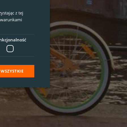
stając z tej
z warunkami
nkcjonalność
 WSZYSTKIE