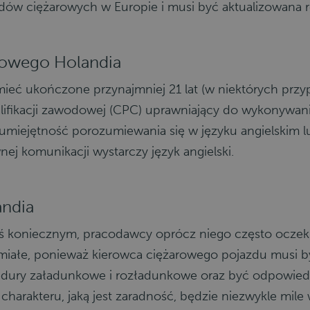
ów ciężarowych w Europie i musi być aktualizowana re
owego Holandia
ieć ukończone przynajmniej 21 lat (w niektórych prz
 kwalifikacji zawodowej (CPC) uprawniający do wykony
 umiejętność porozumiewania się w języku angielskim l
nej komunikacji wystarczy język angielski.
andia
ymś koniecznym, pracodawcy oprócz niego często ocze
umiałe, ponieważ kierowca ciężarowego pojazdu musi by
edury załadunkowe i rozładunkowe oraz być odpowied
 charakteru, jaką jest zaradność, będzie niezwykle mile 