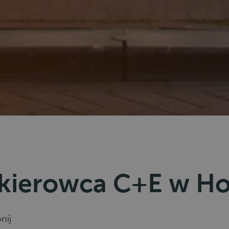
 kierowca C+E w Ho
nij