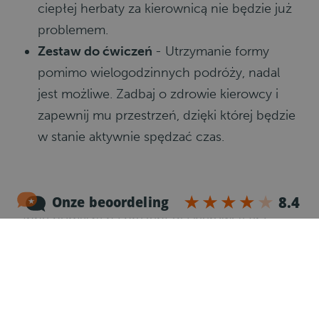
ciepłej herbaty za kierownicą nie będzie już
problemem.
Zestaw do ćwiczeń
-
Utrzymanie formy
pomimo wielogodzinnych podróży, nadal
jest możliwe. Zadbaj o zdrowie kierowcy i
zapewnij mu przestrzeń, dzięki której będzie
w stanie aktywnie spędzać czas.
Akcesoria dla kierowcy
Inne pomysły na prezent dla kierowcy tira
Wygodna, ciepła poduszka
Nakładka na siedzenie z masażem
Czajnik elektryczny na zapalniczkę