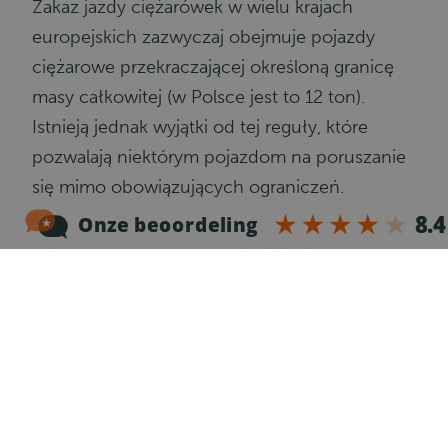
Zakaz jazdy ciężarówek w wielu krajach
europejskich zazwyczaj obejmuje pojazdy
ciężarowe przekraczającej określoną granicę
masy całkowitej (w Polsce jest to 12 ton).
Istnieją jednak wyjątki od tej reguły, które
pozwalają niektórym pojazdom na poruszanie
się mimo obowiązujących ograniczeń.
Ograniczenia nie obowiązują pojazdów
używanych:
przy budowie dróg i mostów oraz przy ich
utrzymaniu,
do przewozu żywych zwierząt,
dla potrzeb skupu mleka, zbóż lub zwierząt,
dla potrzeb bezpośredniego zaopatrzenia