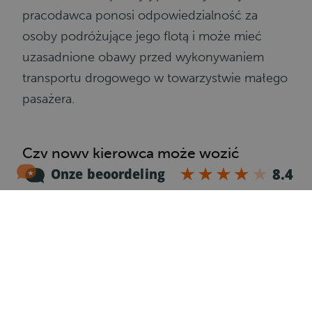
pracodawca ponosi odpowiedzialność za
osoby podróżujące jego flotą i może mieć
uzasadnione obawy przed wykonywaniem
transportu drogowego w towarzystwie małego
pasażera.
Czy nowy kierowca może wozić
pasażerów?
Zgodnie z przepisami, nowi kierowcy
pojazdów ciężarowych w Polsce, mogą
przewozić dodatkowych pasażerów w tirze,
ale mogą obowiązywać ich surowe zasady
dotyczące przewożenia osób.