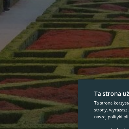
Ta strona u
Ta strona korzyst
strony, wyrażasz
naszej polityki p