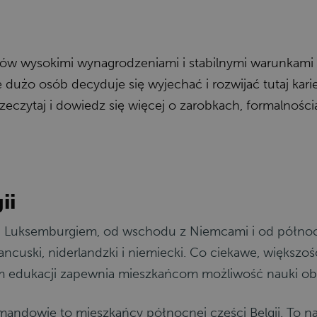
laków wysokimi wynagrodzeniami i stabilnymi warunkami
e dużo osób decyduje się wyjechać i rozwijać tutaj kari
rzeczytaj i dowiedz się więcej o zarobkach, formalności
ii
ą i Luksemburgiem, od wschodu z Niemcami i od północy
rancuski, niderlandzki i niemiecki. Co ciekawe, większ
stem edukacji zapewnia mieszkańcom możliwość nauki ob
mandowie to mieszkańcy północnej części Belgii. To naj