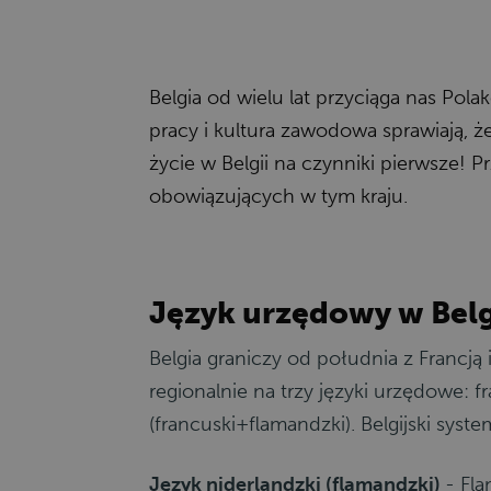
Belgia od wielu lat przyciąga nas Po
pracy i kultura zawodowa sprawiają, ż
życie w Belgii na czynniki pierwsze! P
obowiązujących w tym kraju.
Język urzędowy w Belg
Belgia graniczy od południa z Francj
regionalnie na trzy języki urzędowe: f
(francuski+flamandzki). Belgijski sy
Język niderlandzki (flamandzki)
- Fla