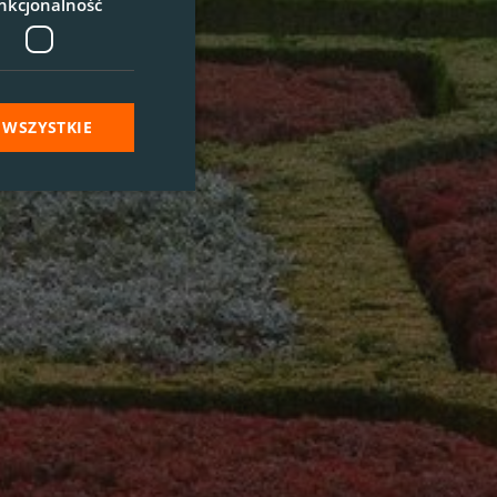
nkcjonalność
 WSZYSTKIE