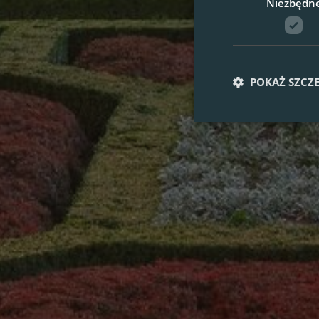
Niezbędn
POKAŻ SZCZ