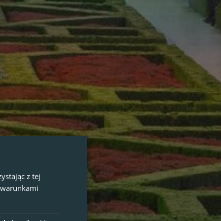
stając z tej
z warunkami