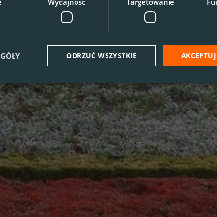
e
Wydajność
Targetowanie
Fu
EGÓŁY
ODRZUĆ WSZYSTKIE
AKCEPTUJ