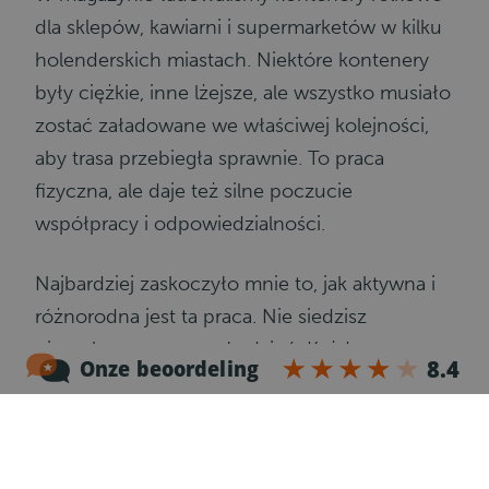
dla sklepów, kawiarni i supermarketów w kilku
holenderskich miastach. Niektóre kontenery
były ciężkie, inne lżejsze, ale wszystko musiało
zostać załadowane we właściwej kolejności,
aby trasa przebiegła sprawnie. To praca
fizyczna, ale daje też silne poczucie
współpracy i odpowiedzialności.
Najbardziej zaskoczyło mnie to, jak aktywna i
różnorodna jest ta praca. Nie siedzisz
nieruchomo przez cały dzień. Każdy
przystanek jest inny, każdy kontakt z klientem
jest inny i każda trasa przynosi coś nowego.
Kiedy ciężarówka była w pełni załadowana,