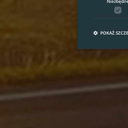
Niezbędn
POKAŻ SZCZ