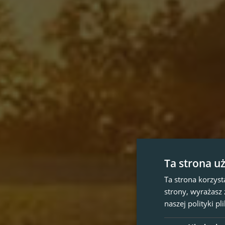
Ta strona u
Ta strona korzyst
strony, wyrażasz
naszej polityki p