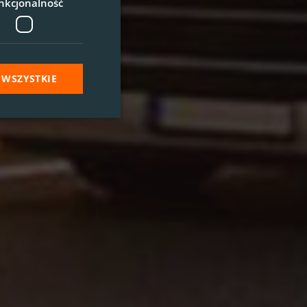
nkcjonalność
 WSZYSTKIE