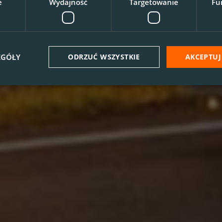
e
Wydajność
Targetowanie
Fu
EGÓŁY
ODRZUĆ WSZYSTKIE
AKCEPTUJ