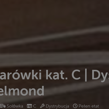
arówki kat. C | D
Helmond
Solόwka
C
Dystrybucja
Pełen etat