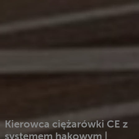
Kierowca ciężarówki CE z
systemem hakowym |