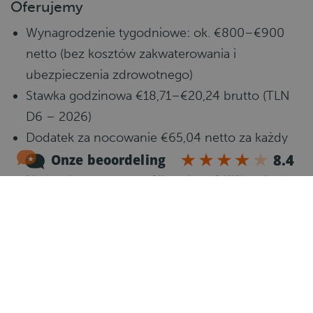
Oferujemy
Wynagrodzenie tygodniowe: ok. €800–€900
netto (bez kosztów zakwaterowania i
ubezpieczenia zdrowotnego)
Stawka godzinowa €18,71–€20,24 brutto (TLN
D6 – 2026)
Dodatek za nocowanie €65,04 netto za każdy
pełny dzień
Nadgodziny powyżej 40 godzin: 130%, sobota:
150%, niedziela: 200%
40–50 godzin pracy tygodniowo
Dodatek za dojazdy €0,23/km
Program emerytalny zgodny z układem TLN
27,5 dni urlopu + dodatkowe dni zależne od
wieku + 8% dodatku urlopowego