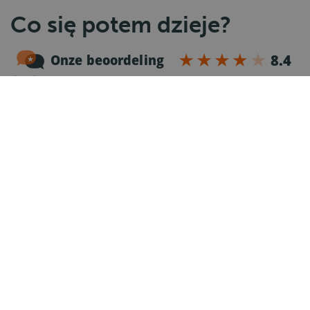
Co się potem dzieje?
1
Rozmowa telefoniczna
Po otrzymaniu Twojej aplikacji jeden z naszych
rekruterów zadzwoni do Ciebie żeby lepiej Cię
poznać i przekazać Ci szczegóły dotyczące
oferty.
2
Rejestracja
Po rozmowie telefonicznej otrzymasz e-mail z
formularzem do uzupełnienia w celu ukończenia
aplikacji.