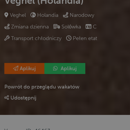
Veghel (Holandia)
Veghel
Holandia
Narodowy
Zmiana dzienna
Solόwka
C
Transport chłodniczy
Pełen etat
Aplikuj
Aplikuj
Powrót do przeglądu wakatów
Udostępnij