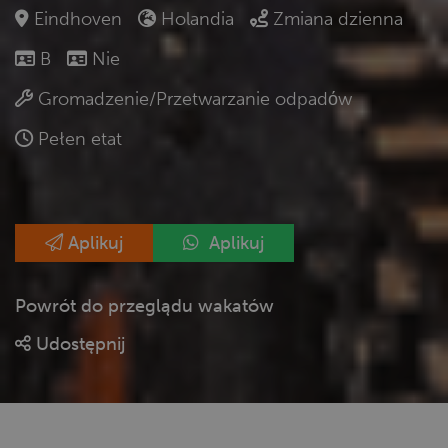
Eindhoven
Holandia
Zmiana dzienna
B
Nie
Gromadzenie/Przetwarzanie odpadόw
Pełen etat
Aplikuj
Aplikuj
Powrót do przeglądu wakatów
Udostępnij