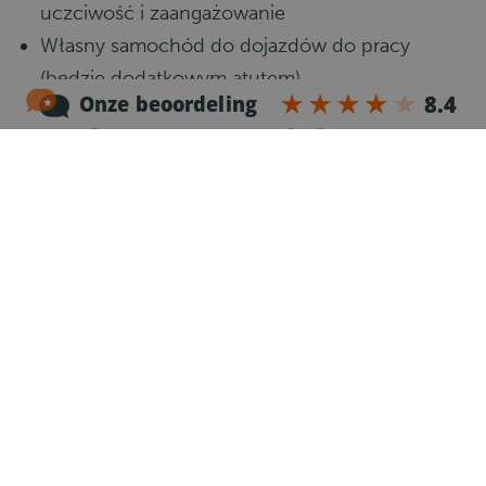
uczciwość i zaangażowanie
Własny samochód do dojazdów do pracy
(będzie dodatkowym atutem)
Co się potem dzieje?
1
Rozmowa telefoniczna
Po otrzymaniu Twojej aplikacji jeden z naszych
rekruterów zadzwoni do Ciebie żeby lepiej Cię
poznać i przekazać Ci szczegóły dotyczące
oferty.
2
Rejestracja
Po rozmowie telefonicznej otrzymasz e-mail z