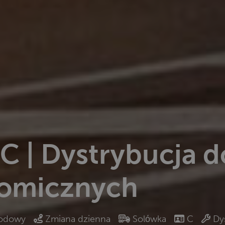
 C | Dystrybucja d
nomicznych
odowy
Zmiana dzienna
Solόwka
C
Dy