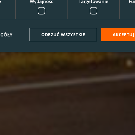
e
Wydajność
Targetowanie
Fu
EGÓŁY
ODRZUĆ WSZYSTKIE
AKCEPTUJ