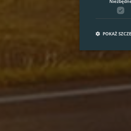
Niezbędn
POKAŻ SZCZ