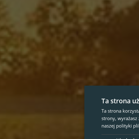
Ta strona u
Ta strona korzyst
strony, wyrażasz
naszej polityki p