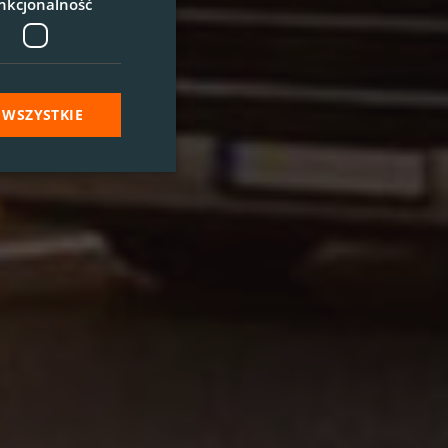
nkcjonalność
 WSZYSTKIE