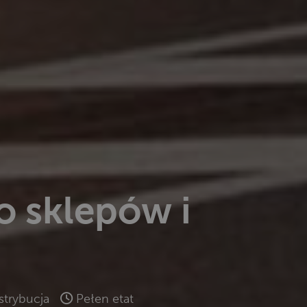
o sklepów i
strybucja
Pełen etat