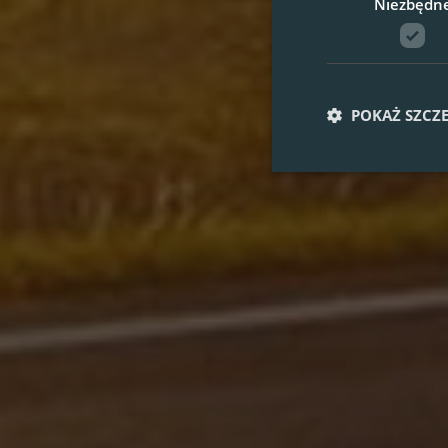
Niezbędn
POKAŻ SZCZ