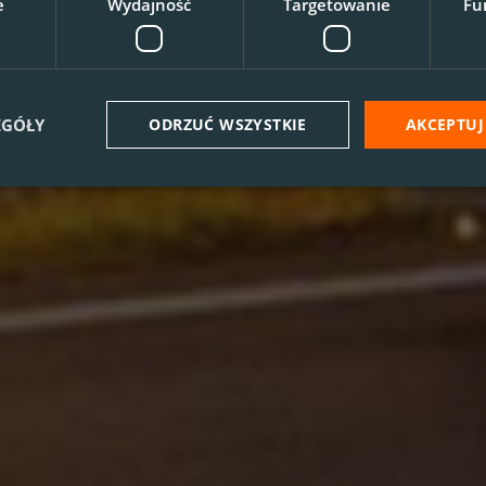
e
Wydajność
Targetowanie
Fu
EGÓŁY
ODRZUĆ WSZYSTKIE
AKCEPTUJ