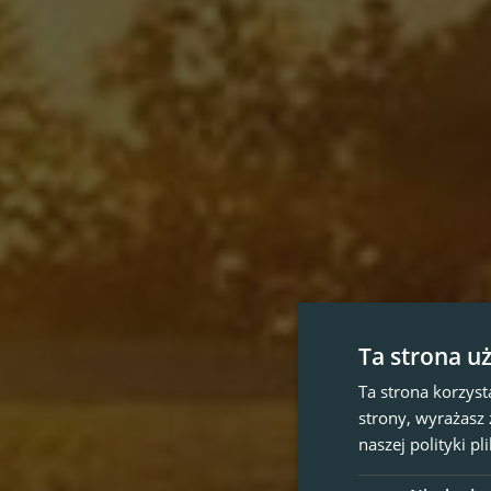
Ta strona u
Ta strona korzyst
strony, wyrażasz
naszej polityki p