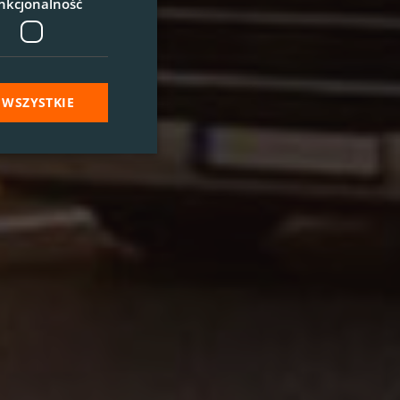
nkcjonalność
 WSZYSTKIE