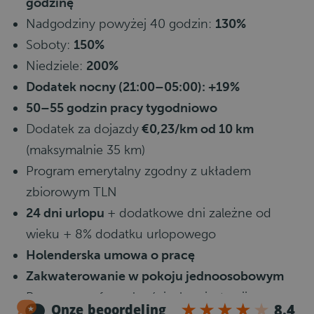
godzinę
Nadgodziny powyżej 40 godzin:
130%
Soboty:
150%
Niedziele:
200%
Dodatek nocny (21:00–05:00): +19%
50–55 godzin pracy tygodniowo
Dodatek za dojazdy
€0,23/km od 10 km
(maksymalnie 35 km)
Program emerytalny zgodny z układem
zbiorowym TLN
24 dni urlopu
+ dodatkowe dni zależne od
wieku + 8% dodatku urlopowego
Holenderska umowa o pracę
Zakwaterowanie w pokoju jednoosobowym
Pomoc przy formalnościach, rejestracji oraz