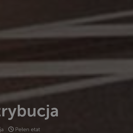
trybucja
ja
Pełen etat