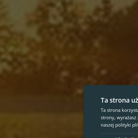
Ta strona u
Ta strona korzyst
strony, wyrażasz
naszej polityki p