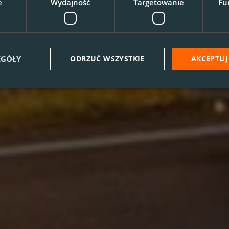
e
Wydajność
Targetowanie
Fu
EGÓŁY
ODRZUĆ WSZYSTKIE
AKCEPTUJ