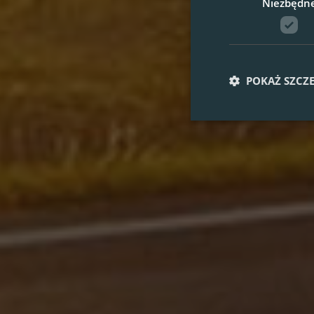
Niezbędn
POKAŻ SZCZ