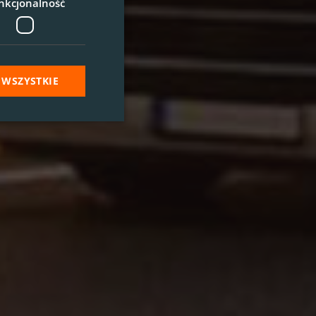
nkcjonalność
 WSZYSTKIE