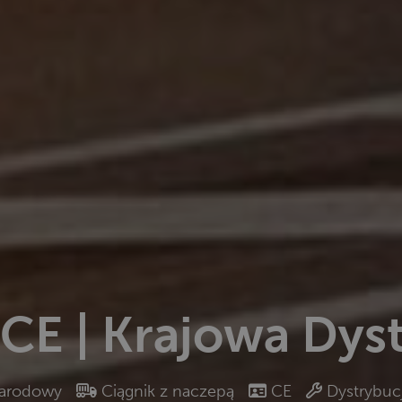
 CE | Krajowa Dys
arodowy
Ciągnik z naczepą
CE
Dystrybuc