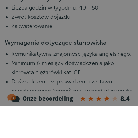
Liczba godzin w tygodniu: 40 - 50.
Zwrot kosztów dojazdu.
Zakwaterowanie.
Wymagania dotyczące stanowiska
Komunikatywna znajomość języka angielskiego.
Minimum 6 miesięcy doświadczenia jako
kierowca ciężarówki kat. CE.
Doświadczenie w prowadzeniu zestawu
przestrzennego (combi) oraz w obsłudze wózka
EPT.
Prawo jazdy kat. C+E, Kod 95 oraz cyfrowa karta
kierowcy.
Własny samochód (na dojazdy do/z pracy).