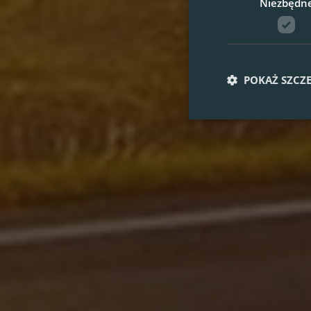
Niezbędn
POKAŻ SZCZ