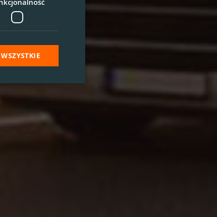
nkcjonalność
 WSZYSTKIE