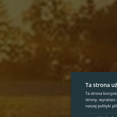
Ta strona u
Ta strona korzyst
strony, wyrażasz
naszej polityki p