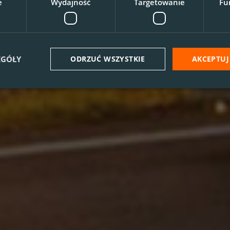
e
Wydajność
Targetowanie
Fu
EGÓŁY
ODRZUĆ WSZYSTKIE
AKCEPTUJ