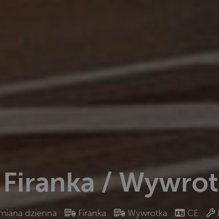
 Firanka / Wywro
miana dzienna
Firanka
Wywrotka
CE