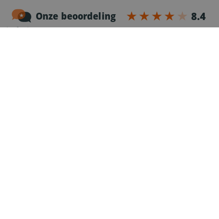
1
Rozmowa telefoniczna
Po otrzymaniu Twojej aplikacji jeden z naszych
rekruterów zadzwoni do Ciebie żeby lepiej Cię
poznać i przekazać Ci szczegóły dotyczące
oferty.
2
Rejestracja
Po rozmowie telefonicznej otrzymasz e-mail z
formularzem do uzupełnienia w celu ukończenia
aplikacji.
3
Sprawdzenie referencji
Nasz rekruter sprawdzi Twoje referencje u