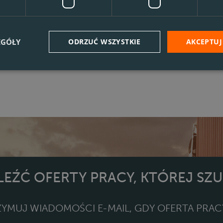
Nie znaleziono żadnych wyników
EGÓŁY
ODRZUĆ WSZYSTKIE
AKCEPTUJ
ALEŹĆ OFERTY PRACY, KTÓREJ SZ
YMUJ WIADOMOŚCI E-MAIL, GDY OFERTA PRAC