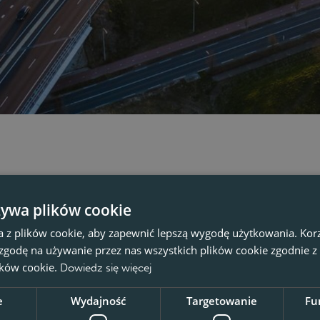
Wszystkie oferty pracy
(
0
żywa plików cookie
a z plików cookie, aby zapewnić lepszą wygodę użytkowania. Korzy
 zgodę na używanie przez nas wszystkich plików cookie zgodnie 
No results
lików cookie.
Dowiedz się więcej
e
Wydajność
Targetowanie
Fu