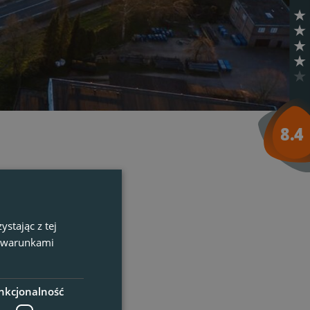
wyniki
)
stając z tej
z warunkami
nkcjonalność