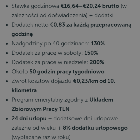
Stawka godzinowa
€16,64–€20,24 brutto
(w
zależności od doświadczenia) + dodatki
Dodatek netto
€0,83 za każdą przepracowaną
godzinę
Nadgodziny po 40 godzinach:
130%
Dodatek za pracę w soboty:
150%
Dodatek za pracę w niedziele:
200%
Około
50 godzin pracy tygodniowo
Zwrot kosztów dojazdu
€0,23/km od 10.
kilometra
Program emerytalny zgodny z
Układem
Zbiorowym Pracy TLN
24 dni urlopu
+ dodatkowe dni urlopowe
zależne od wieku +
8% dodatku urlopowego
(wypłacane raz w roku)