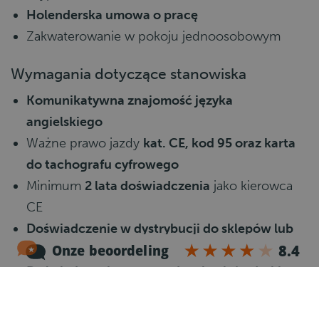
Holenderska umowa o pracę
Zakwaterowanie w pokoju jednoosobowym
Wymagania dotyczące stanowiska
Komunikatywna znajomość języka
angielskiego
Ważne prawo jazdy
kat. CE, kod 95 oraz karta
do tachografu cyfrowego
Minimum
2 lata doświadczenia
jako kierowca
CE
Doświadczenie w dystrybucji do sklepów lub
supermarketów
Doświadczenie w prowadzeniu ciężarówki na
terenie Holandii
Własny samochód na dojazdy do pracy