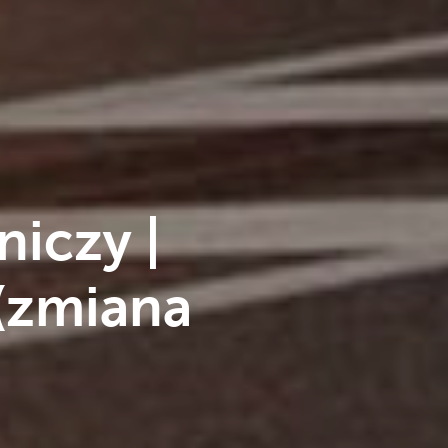
iczy |
(zmiana