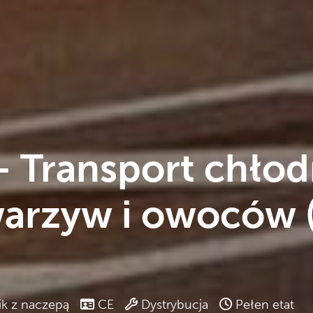
 Transport chłodn
warzyw i owoców 
ik z naczepą
CE
Dystrybucja
Pełen etat