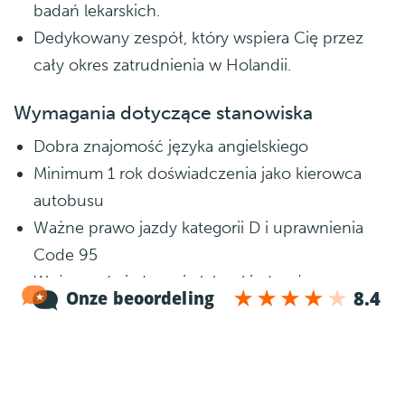
badań lekarskich.
Dedykowany zespół, który wspiera Cię przez
cały okres zatrudnienia w Holandii.
Wymagania dotyczące stanowiska
Dobra znajomość języka angielskiego
Minimum 1 rok doświadczenia jako kierowca
autobusu
Ważne prawo jazdy kategorii D i uprawnienia
Code 95
Ważne zaświadczenie lekarskie (możemy
pomóc w jego uzyskaniu)
Zaświadczenie o niekaralności (VOG) z kraju
pochodzenia
Własny samochód do dojazdów do/z pracy