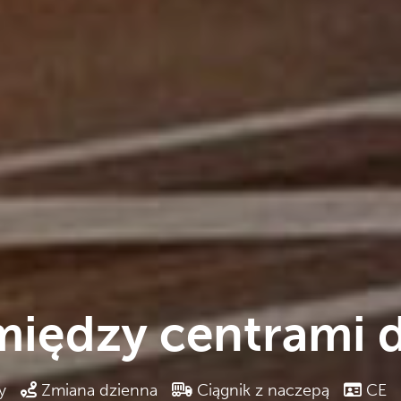
iędzy centrami d
y
Zmiana dzienna
Ciągnik z naczepą
CE