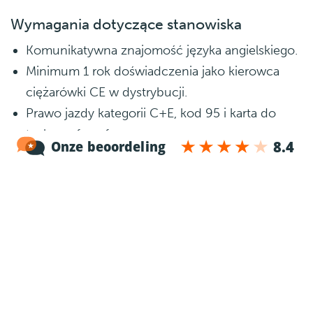
Wymagania dotyczące stanowiska
Komunikatywna znajomość języka angielskiego.
Minimum 1 rok doświadczenia jako kierowca
ciężarówki CE w dystrybucji.
Prawo jazdy kategorii C+E, kod 95 i karta do
tachografu cyfrowego.
Własny samochód (do dojazdów do pracy).
Co się potem dzieje?
1
Rozmowa telefoniczna
Po otrzymaniu Twojej aplikacji jeden z naszych
rekruterów zadzwoni do Ciebie żeby lepiej Cię