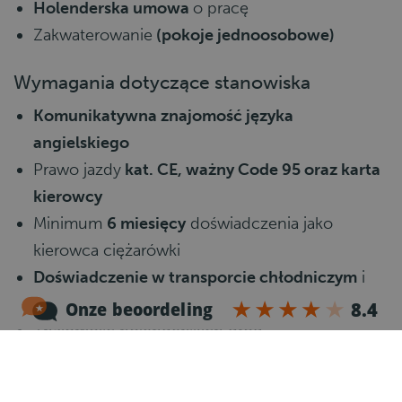
Holenderska umowa
o pracę
Zakwaterowanie
(pokoje jednoosobowe)
Wymagania dotyczące stanowiska
Komunikatywna znajomość języka
angielskiego
Prawo jazdy
kat. CE, ważny Code 95 oraz karta
kierowcy
Minimum
6 miesięcy
doświadczenia jako
kierowca ciężarówki
Doświadczenie w transporcie chłodniczym
i
przewozie mrożonych produktów
Znajomość holenderskich dróg
Gotowość do pracy fizycznej z kontenerami
rolkowymi