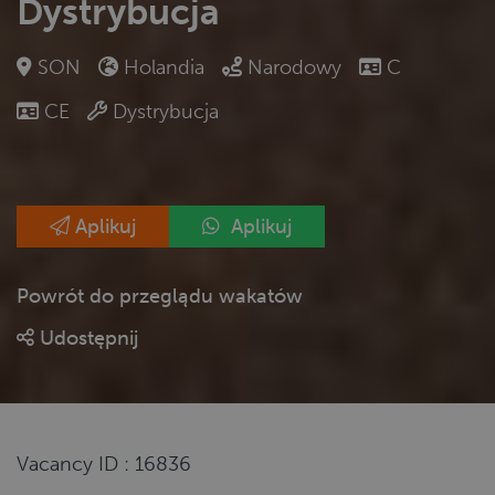
Dystrybucja
SON
Holandia
Narodowy
C
CE
Dystrybucja
Aplikuj
Aplikuj
Powrót do przeglądu wakatów
Udostępnij
Vacancy ID : 16836