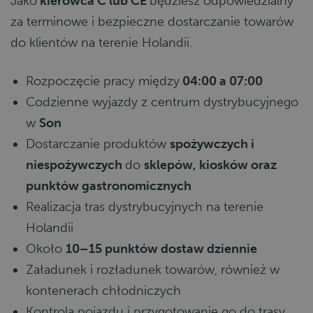
Jako
kierowca C lub CE
będziesz odpowiedzialny
za terminowe i bezpieczne dostarczanie towarów
do klientów na terenie Holandii.
Rozpoczęcie pracy między
04:00 a 07:00
Codzienne wyjazdy z centrum dystrybucyjnego
w
Son
Dostarczanie produktów
spożywczych i
niespożywczych
do
sklepów, kiosków oraz
punktów gastronomicznych
Realizacja tras dystrybucyjnych na terenie
Holandii
Około
10–15 punktów dostaw dziennie
Załadunek i rozładunek towarów, również w
kontenerach chłodniczych
Kontrola pojazdu i przygotowanie go do trasy