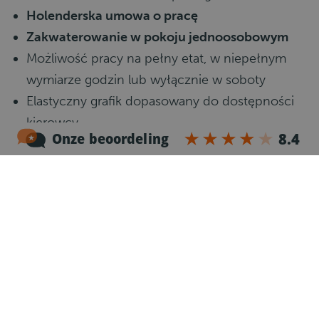
Holenderska umowa o pracę
Zakwaterowanie w pokoju jednoosobowym
Możliwość pracy na pełny etat, w niepełnym
wymiarze godzin lub wyłącznie w soboty
Elastyczny grafik dopasowany do dostępności
kierowcy
Duża samodzielność i niezależność podczas
pracy na trasie
Wymagania dotyczące stanowiska
Komunikatywna znajomość języka
angielskiego
Ważne prawo jazdy
kat. C lub CE, kod 95 oraz
karta kierowcy
Minimum
2 lata doświadczenia
jako kierowca