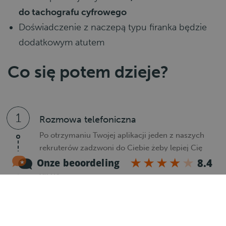
do tachografu cyfrowego
Doświadczenie z naczepą typu firanka będzie
dodatkowym atutem
Co się potem dzieje?
1
Rozmowa telefoniczna
Po otrzymaniu Twojej aplikacji jeden z naszych
rekruterów zadzwoni do Ciebie żeby lepiej Cię
poznać i przekazać Ci szczegóły dotyczące
oferty.
2
Rejestracja
Po rozmowie telefonicznej otrzymasz e-mail z