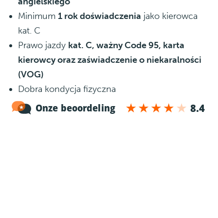
angielskiego
Minimum
1 rok doświadczenia
jako kierowca
kat. C
Prawo jazdy
kat. C, ważny Code 95, karta
kierowcy oraz zaświadczenie o niekaralności
(VOG)
Dobra kondycja fizyczna
Punktualność i elastyczne podejście do pracy
Co się potem dzieje?
1
Rozmowa telefoniczna
Po otrzymaniu Twojej aplikacji jeden z naszych
rekruterów zadzwoni do Ciebie żeby lepiej Cię
poznać i przekazać Ci szczegóły dotyczące