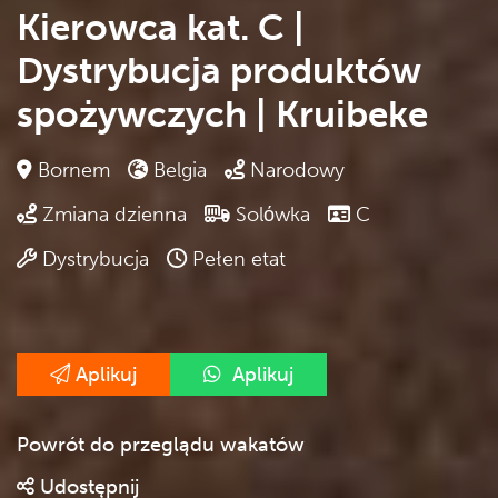
Kierowca kat. C |
Dystrybucja produktów
spożywczych | Kruibeke
Bornem
Belgia
Narodowy
Zmiana dzienna
Solόwka
C
Dystrybucja
Pełen etat
Aplikuj
Aplikuj
Powrót do przeglądu wakatów
Udostępnij